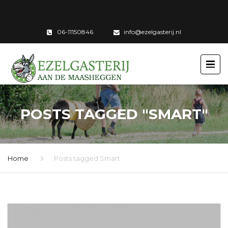
06-11150846
info@ezelgasterij.nl
POSTS TAGGED "SMART"
Home
Posts tagged Smart