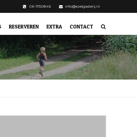
06-11150846
info@ezelgasterij.nl
S
RESERVEREN
EXTRA
CONTACT
ALGEMENE VOORWAARDEN
CAMPERPLEK DE
MAASHEGGEN
OMGEVING
VERGADERARRANGEMENT