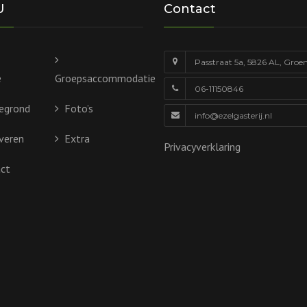
U
Contact
Passtraat 5a, 5826 AL, Groe
e
Groepsaccommodatie
06-11150846
egrond
Foto’s
info@ezelgasterij.nl
veren
Extra
Privacyverklaring
ct