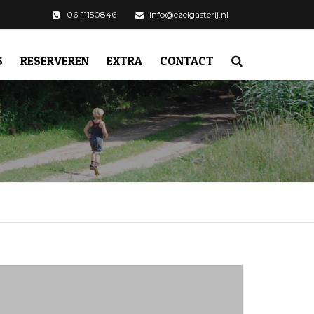
06-11150846
info@ezelgasterij.nl
S
RESERVEREN
EXTRA
CONTACT
ALGEMENE VOORWAARDEN
CAMPERPLEK DE
MAASHEGGEN
OMGEVING
VERGADERARRANGEMENT