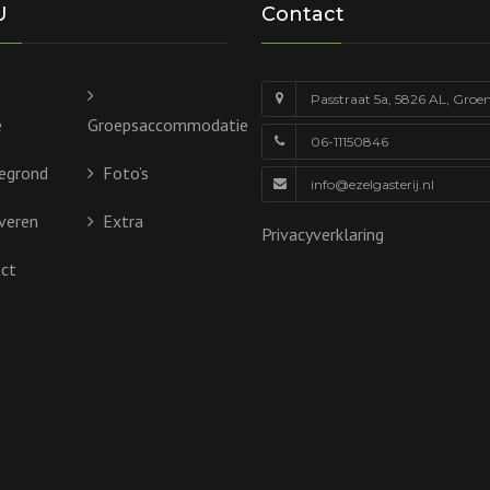
U
Contact
Passtraat 5a, 5826 AL, Groe
e
Groepsaccommodatie
06-11150846
egrond
Foto’s
info@ezelgasterij.nl
veren
Extra
Privacyverklaring
ct