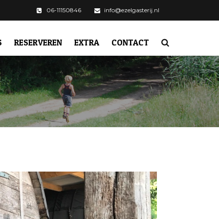
06-11150846
info@ezelgasterij.nl
S
RESERVEREN
EXTRA
CONTACT
ALGEMENE VOORWAARDEN
CAMPERPLEK DE
MAASHEGGEN
OMGEVING
VERGADERARRANGEMENT