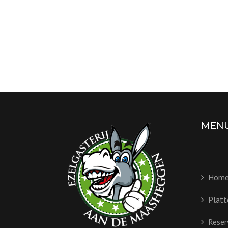
MEN
Hom
Platt
Reser