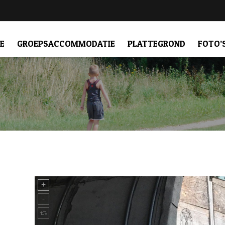
E
GROEPSACCOMMODATIE
PLATTEGROND
FOTO’
WOONKAMER MET KEUKEN
SLAPEN
SANITAIR