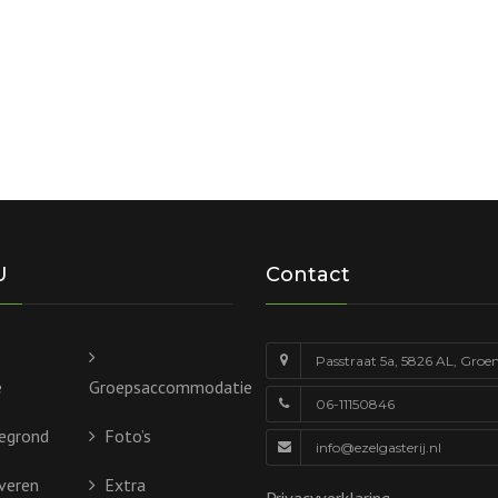
U
Contact
Passtraat 5a, 5826 AL, Groe
e
Groepsaccommodatie
06-11150846
egrond
Foto’s
info@ezelgasterij.nl
veren
Extra
Privacyverklaring